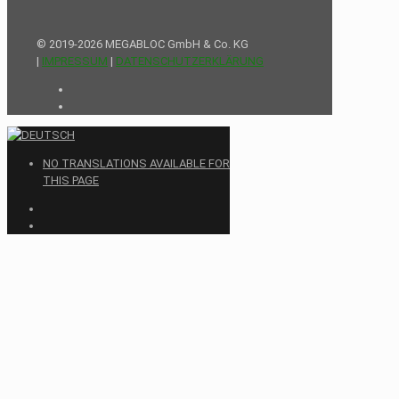
© 2019-2026 MEGABLOC GmbH & Co. KG
|
IMPRESSUM
|
DATENSCHUTZERKLÄRUNG
NO TRANSLATIONS AVAILABLE FOR
THIS PAGE
Close
this
module