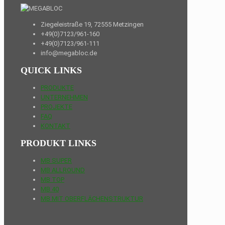
Ziegeleistraße 19, 72555 Metzingen
+49(0)7123/961-160
+49(0)7123/961-111
info@megabloc.de
QUICK LINKS
PRODUKTE
UNTERNEHMEN
PROJEKTE
FAQ
KONTAKT
PRODUKT LINKS
MB SUPER
MB ALLROUND
MB TOP
MB 40
MB MIT OBERFLÄCHENSTRUKTUR