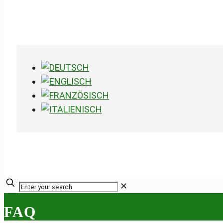
✕
FAQ