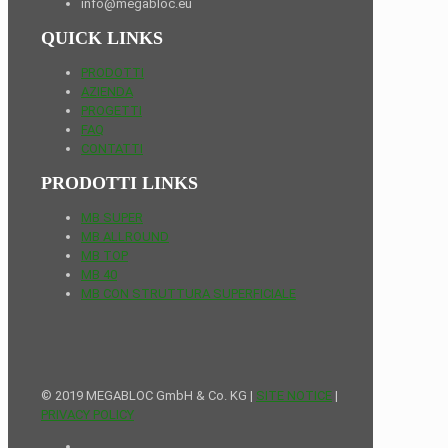
info@megabloc.eu
QUICK LINKS
PRODOTTI
AZIENDA
PROGETTI
FAQ
CONTATTI
PRODOTTI LINKS
MB SUPER
MB ALLROUND
MB TOP
MB 40
MB CON STRUTTURA SUPERFICIALE
© 2019 MEGABLOC GmbH & Co. KG |
SITE NOTICE
|
PRIVACY POLICY