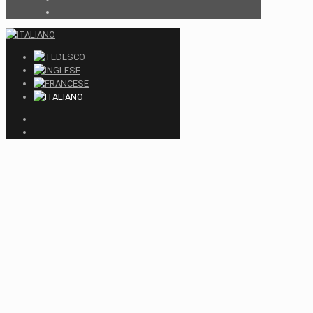
Close
this
module