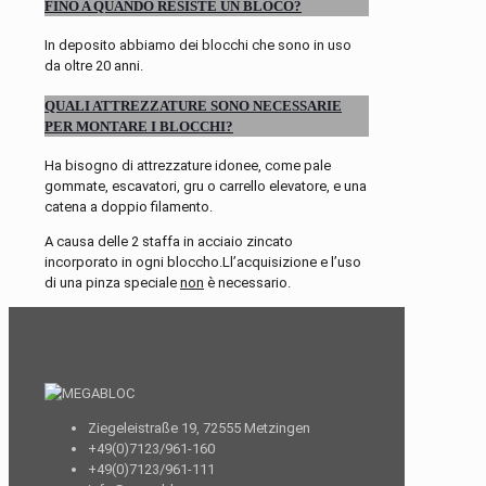
FINO A QUANDO RESISTE UN BLOCO?
In deposito abbiamo dei blocchi che sono in uso
da oltre 20 anni.
QUALI ATTREZZATURE SONO NECESSARIE
PER MONTARE I BLOCCHI?
Ha bisogno di attrezzature idonee, come pale
gommate, escavatori, gru o carrello elevatore, e una
catena a doppio filamento.
A causa delle 2 staffa in acciaio zincato
incorporato in ogni bloccho.Ll’acquisizione e l’uso
di una pinza speciale
non
è necessario.
Ziegeleistraße 19, 72555 Metzingen
+49(0)7123/961-160
+49(0)7123/961-111