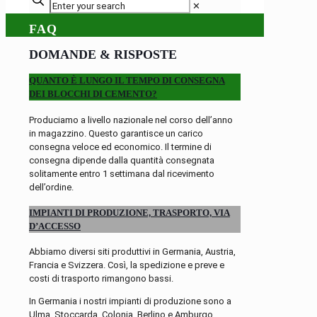
✕
FAQ
DOMANDE & RISPOSTE
QUANTO È LUNGO IL TEMPO DI CONSEGNA
DEI BLOCCHI DI CEMENTO?
Produciamo a livello nazionale nel corso dell’anno
in magazzino. Questo garantisce un carico
consegna veloce ed economico. Il termine di
consegna dipende dalla quantità consegnata
solitamente entro 1 settimana dal ricevimento
dell’ordine.
IMPIANTI DI PRODUZIONE, TRASPORTO, VIA
D’ACCESSO
Abbiamo diversi siti produttivi in Germania, Austria,
Francia e Svizzera. Così, la spedizione e preve e
costi di trasporto rimangono bassi.
In Germania i nostri impianti di produzione sono a
Ulma, Stoccarda, Colonia, Berlino e Amburgo.