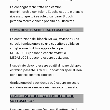
La consegna viene fatto con camion
(semirimorchio con telone Edscha capote o pianale
ribassato aperto).se voleto caricare i Blocchi
personalmente è anche possibile su richiesta.
COME DEVE ESSERE IL SOTTOSUOLO?
La costruzione dei blocchi MEGA, avviene su una
striscia fondazione o su una superficie solida su
cui gli elementi di fissaggio a terra per i
MEGABLOCS possono essere avvitati o i
MEGABLOCS possono essere posizionati.
Il substrato devono essere adatti al riparo dal gelo
e traffico pesante SLW 30. Fondazioni speciali non
sono necessariamente richiesti.
Gradazione della pendenza può essere inclusa e
non deve essere necessariamente compensata.
COME SONO COLLEGATI I BLOCCHI SOL
SOTTOSUOLO?
Nessuna connessione fissa con il sottosuolo. Il