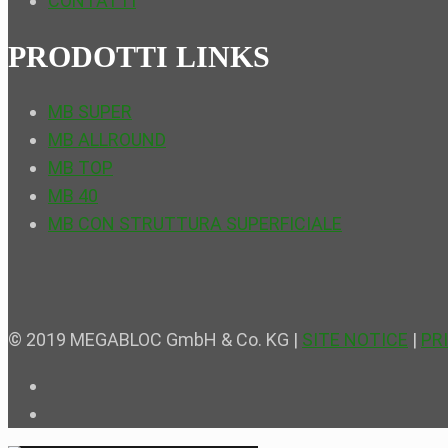
CONTATTI
PRODOTTI LINKS
MB SUPER
MB ALLROUND
MB TOP
MB 40
MB CON STRUTTURA SUPERFICIALE
© 2019 MEGABLOC GmbH & Co. KG |
SITE NOTICE
|
PR