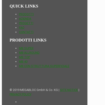
QUICK LINKS
PRODOTTI
AZIENDA
PROGETTI
FAQ
CONTATTI
PRODOTTI LINKS
MB SUPER
MB ALLROUND
MB TOP
MB 40
MB CON STRUTTURA SUPERFICIALE
© 2019 MEGABLOC GmbH & Co. KG |
SITE NOTICE
|
PRIVACY POLICY