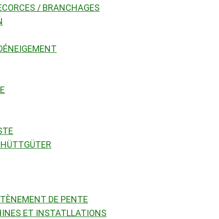
 ECORCES / BRANCHAGES
N
E DÉNEIGEMENT
SE
STE
CHÜTTGÜTER
UTÈNEMENT DE PENTE
NES ET INSTATLLATIONS