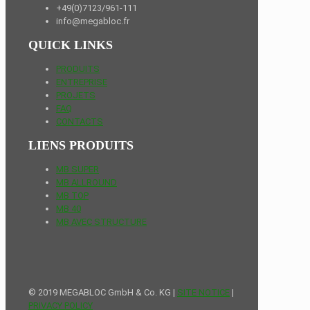
+49(0)7123/961-111
info@megabloc.fr
QUICK LINKS
PRODUITS
ENTREPRISE
PROJETS
FAQ
CONTACTS
LIENS PRODUITS
MB SUPER
MB ALLROUND
MB TOP
MB 40
MB AVEC STRUCTURE
© 2019 MEGABLOC GmbH & Co. KG |
SITE NOTICE
|
PRIVACY POLICY