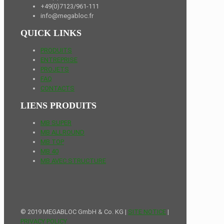
+49(0)7123/961-111
info@megabloc.fr
QUICK LINKS
PRODUITS
ENTREPRISE
PROJETS
FAQ
CONTACTS
LIENS PRODUITS
MB SUPER
MB ALLROUND
MB TOP
MB 40
MB AVEC STRUCTURE
© 2019 MEGABLOC GmbH & Co. KG |
SITE NOTICE
|
PRIVACY POLICY